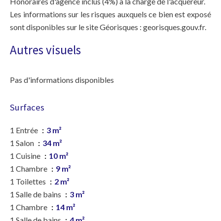
Honoraires d'agence inclus (4%) à la charge de l'acquéreur.
Les informations sur les risques auxquels ce bien est exposé
sont disponibles sur le site Géorisques : georisques.gouv.fr.
Autres visuels
Pas d'informations disponibles
Surfaces
1 Entrée
3 m²
1 Salon
34 m²
1 Cuisine
10 m²
1 Chambre
9 m²
1 Toilettes
2 m²
1 Salle de bains
3 m²
1 Chambre
14 m²
1 Salle de bains
4 m²