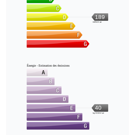
189
kWh/m².an
Énergie - Estimation des émissions
40
kg CO2/m².an