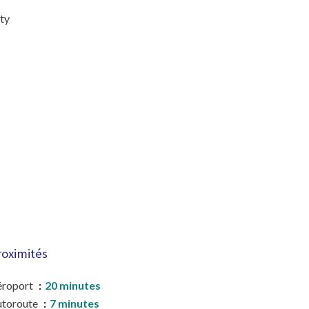
ty
roximités
éroport
20 minutes
utoroute
7 minutes