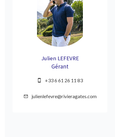
Julien LEFEVRE
Gérant
+33 6 61 26 11 83
julienlefevre@rivieragates.com