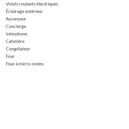
Volets roulants électriques
Éclairage extérieur
Ascenseur
Concierge
Interphone
Cafetière
Congélateur
Four
Four à micro-ondes
Lave-linge
Lave-vaisselle
Lecteur DVD
Linge de maison
Plaque de cuisson
Reception 24/7
Réfrigérateur
Sèche-cheveux