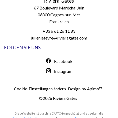
Riviera Gates
67 Boulevard Maréchal Juin
06800
Cagnes-sur-Mer
Frankreich
+33 6 61 26 11 83
julienlefevre@rivieragates.com
FOLGEN SIE UNS
Facebook
Instagram
Cookie-Einstellungen ändern
Design by
Apimo™
©2026 Riviera Gates
Diese Website ist durch reCAPTCHA geschützt und es gelten die