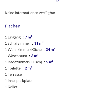
Keine Informationen verfügbar
Flächen
1 Eingang
7 m²
1 Schlafzimmer
11 m²
1 Wohnzimmer/Küche
34 m²
1 Waschraum
3 m²
1 Badezimmer (Dusch)
5 m²
1 Toilette
2 m²
1 Terrasse
1 Innenparkplatz
1 Keller