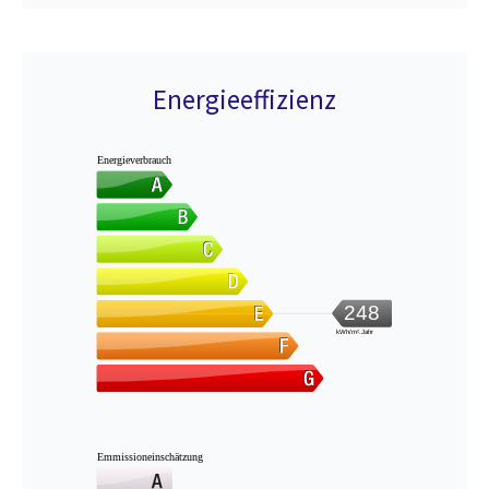
Energieeffizienz
Energieverbrauch
248
kWh/m².Jahr
Emmissioneinschätzung