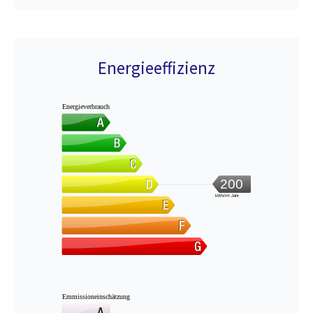
Energieeffizienz
Energieverbrauch
200
kWh/m².Jahr
Emmissioneinschätzung