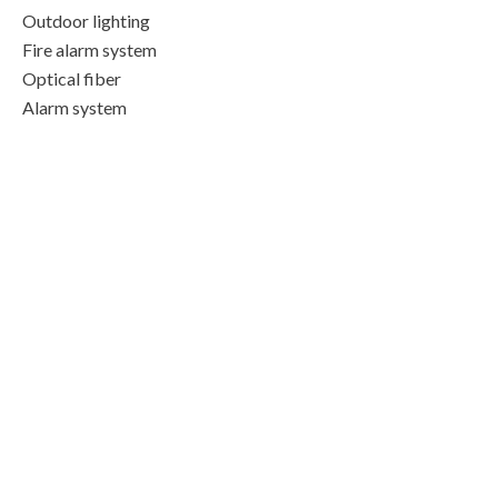
Outdoor lighting
Fire alarm system
Optical fiber
Alarm system
Intercom
Swimming pool
Spa
Pets allowed
Coffeemaker
Freezer
Iron
Oven
Microwave oven
Washing machine
Dishwasher
Linens
Hob