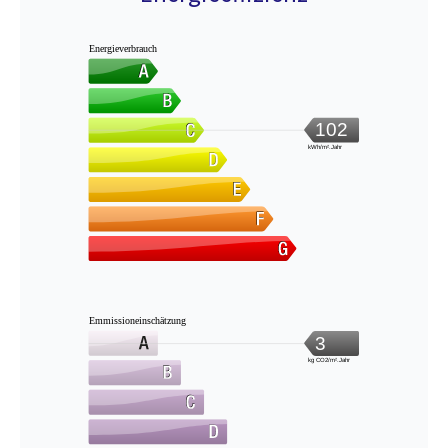
Energieverbrauch
102
kWh/m².Jahr
Emmissioneinschätzung
3
kg CO2/m².Jahr