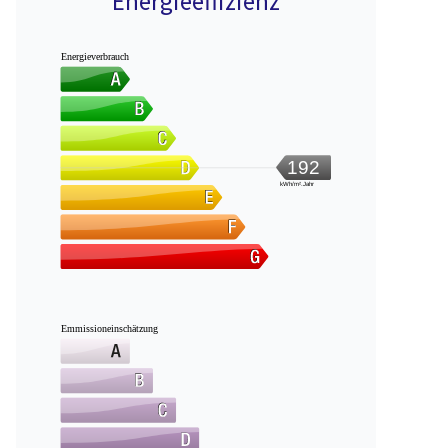
Energieeffizienz
Energieverbrauch
192
kWh/m².Jahr
Emmissioneinschätzung