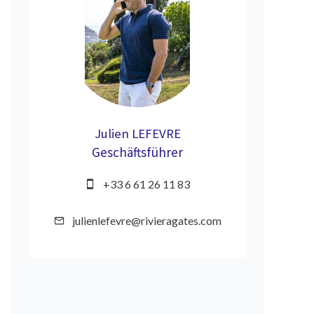
Julien LEFEVRE
Geschäftsführer
+33 6 61 26 11 83
julienlefevre@rivieragates.com