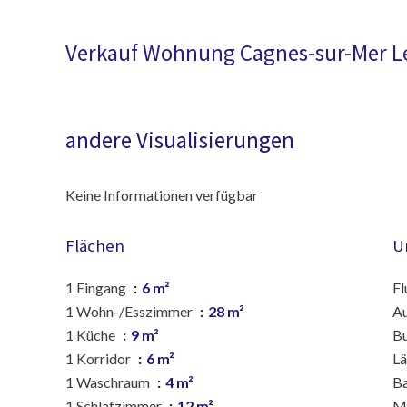
Verkauf Wohnung Cagnes-sur-Mer L
andere Visualisierungen
Keine Informationen verfügbar
Flächen
U
1 Eingang
6 m²
Fl
1 Wohn-/Esszimmer
28 m²
A
1 Küche
9 m²
B
1 Korridor
6 m²
Lä
1 Waschraum
4 m²
B
1 Schlafzimmer
12 m²
M