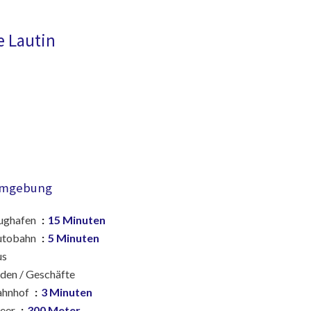
e Lautin
mgebung
ughafen
15 Minuten
utobahn
5 Minuten
us
den / Geschäfte
ahnhof
3 Minuten
eer
300 Meter