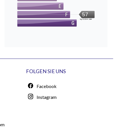
57
kg CO2/m².Jahr
FOLGEN SIE UNS
Facebook
Instagram
com