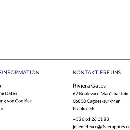
SINFORMATION
KONTAKTIERE UNS
Riviera Gates
n
che Daten
67 Boulevard Maréchal Juin
ng von Cookies
06800
Cagnes-sur-Mer
um
Frankreich
+33 6 61 26 11 83
julienlefevre@rivieragates.