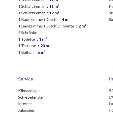
1 Schlafzimmer
11 m²
P
1 Schlafzimmer
12 m²
St
1 Badezimmer (Dusch)
4 m²
S
1 Badezimmer (Dusch) / Toilette
2 m²
4 Schränke
1 Toilette
1 m²
1 Terrasse
20 m²
1 Balkon
6 m²
Service
I
Klimaanlage
52
Schiebefenster
5%
Internet
La
Jalousien
« 