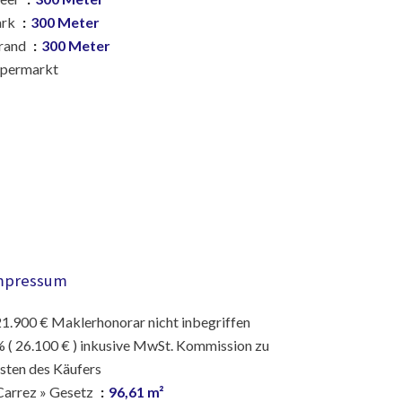
ark
300 Meter
rand
300 Meter
upermarkt
mpressum
1.900 € Maklerhonorar nicht inbegriffen
 ( 26.100 € ) inkusive MwSt. Kommission zu
sten des Käufers
Carrez » Gesetz
96,61 m²