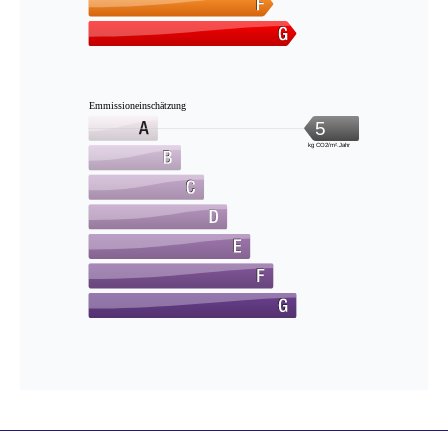
Emmissioneinschätzung
5
kg CO2/m².Jahr